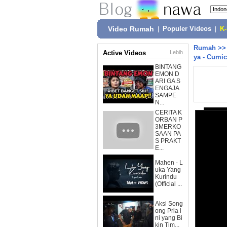
Video Rumah
|
Populer Videos
|
K
Rumah
>
Active Videos
Lebih
ya - Cumi
BINTANG
EMON D
ARI GA S
ENGAJA
SAMPE
N...
CERITA K
ORBAN P
3MERKO
SAAN PA
S PRAKT
E...
Mahen - L
uka Yang
Kurindu
(Official ...
Aksi Song
ong Pria i
ni yang Bi
kin Tim...