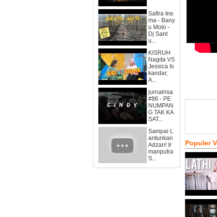
Safira Ine
ma - Bany
u Moto -
Dj Sant
u...
KISRUH
Nagita VS
Jessica Is
kandar,
A...
jurnalrisa
#86 - PE
NUMPAN
G TAK KA
SAT...
Sampai L
antunkan
Populer 
Adzan! Ir
manputra
S...