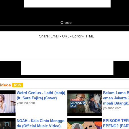
Close
6
Share:
Email
•
URL
•
Editor
•
HTML
Videos
Weird Genius - Lathi (ꦭꦛꦶ)
Belum Lama B
(ft. Sara Fajira) (Cover)
eman Jakarta 
youtube.com
mbali Ditangk.
youtube.com
NOAH - Kala Cinta Menggo
EPISODE TER
da (Official Music Video)
EPENG? (PART