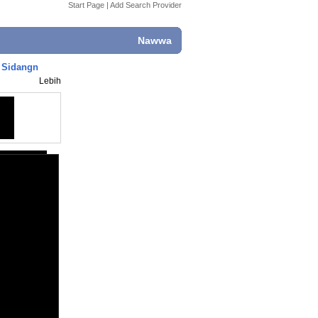
Start Page
|
Add Search Provider
Nawwa
g Sidangn
Lebih