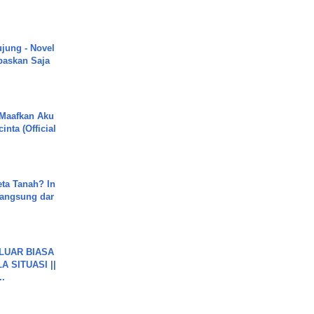
ujung - Novel
paskan Saja
 Maafkan Aku
inta (Official
ta Tanah? In
Langsung dar
 LUAR BIASA
 SITUASI ||
..