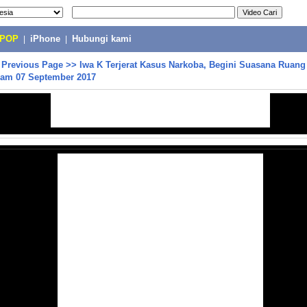
-POP
|
iPhone
|
Hubungi kami
>
Previous Page
>>
Iwa K Terjerat Kasus Narkoba, Begini Suasana Ruan
cam 07 September 2017