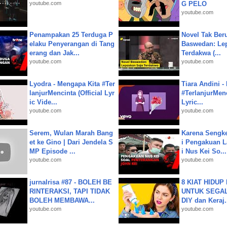
youtube.com
G PELO
youtube.com
Penampakan 25 Terduga P
Novel Tak Ber
elaku Penyerangan di Tang
Baswedan: Le
erang dan Jak...
Terdakwa (...
youtube.com
youtube.com
Lyodra - Mengapa Kita #Ter
Tiara Andini -
lanjurMencinta (Official Lyr
#TerlanjurMenc
ic Vide...
Lyric...
youtube.com
youtube.com
Serem, Wulan Marah Bang
Karena Sengke
et ke Gino | Dari Jendela S
i Pengakuan 
MP Episode ...
i Nus Kei So...
youtube.com
youtube.com
jurnalrisa #87 - BOLEH BE
8 KIAT HIDUP
RINTERAKSI, TAPI TIDAK
UNTUK SEGALA
BOLEH MEMBAWA...
DIY dan Keraj.
youtube.com
youtube.com