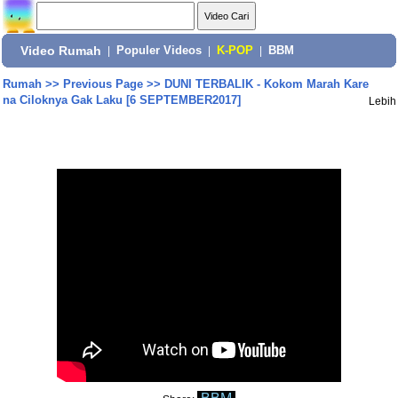
Video Rumah
|
Populer Videos
|
K-POP
|
BBM
Rumah
>>
Previous Page
>>
DUNI TERBALIK - Kokom Marah Kare
na Ciloknya Gak Laku [6 SEPTEMBER2017]
Lebih