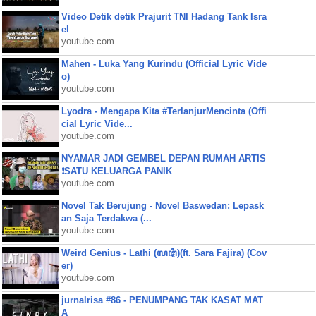
Video Detik detik Prajurit TNI Hadang Tank Isra
el
youtube.com
Mahen - Luka Yang Kurindu (Official Lyric Vide
o)
youtube.com
Lyodra - Mengapa Kita #TerlanjurMencinta (Offi
cial Lyric Vide...
youtube.com
NYAMAR JADI GEMBEL DEPAN RUMAH ARTIS
❗SATU KELUARGA PANIK
youtube.com
Novel Tak Berujung - Novel Baswedan: Lepask
an Saja Terdakwa (...
youtube.com
Weird Genius - Lathi (ꦭꦛꦶ)(ft. Sara Fajira) (Cov
er)
youtube.com
jurnalrisa #86 - PENUMPANG TAK KASAT MAT
A