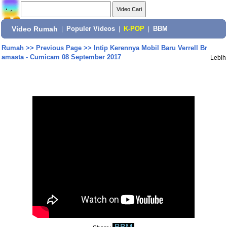
Video Rumah
|
Populer Videos
|
K-POP
|
BBM
Rumah
>>
Previous Page
>>
Intip Kerennya Mobil Baru Verrell Br
amasta - Cumicam 08 September 2017
Lebih