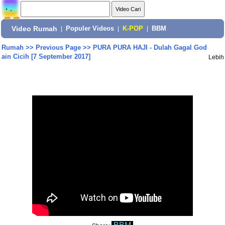
Video Rumah
|
Populer Videos
|
K-POP
|
BBM
Rumah
>>
Previous Page
>>
PURA PURA HAJI - Dulah Gagal God
ain Cicih [7 September 2017]
Lebih