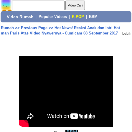
Video Rumah
|
Populer Videos
|
K-POP
|
BBM
Rumah
>>
Previous Page
>>
Hot News! Reaksi Anak dan Istri Hot
man Paris Atas Video Nyawernya - Cumicam 08 September 2017
Lebih