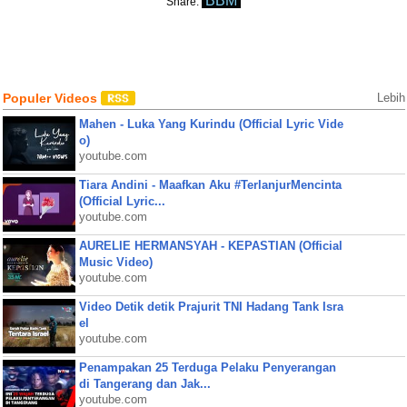
BBM
Share:
Populer Videos
Lebih
Mahen - Luka Yang Kurindu (Official Lyric Vide
o)
youtube.com
Tiara Andini - Maafkan Aku #TerlanjurMencinta
(Official Lyric...
youtube.com
AURELIE HERMANSYAH - KEPASTIAN (Official
Music Video)
youtube.com
Video Detik detik Prajurit TNI Hadang Tank Isra
el
youtube.com
Penampakan 25 Terduga Pelaku Penyerangan
di Tangerang dan Jak...
youtube.com