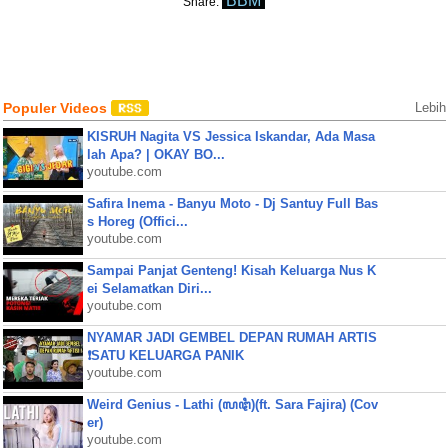
BBM
Share:
Populer Videos
Lebih
KISRUH Nagita VS Jessica Iskandar, Ada Masa
lah Apa? | OKAY BO...
youtube.com
Safira Inema - Banyu Moto - Dj Santuy Full Bas
s Horeg (Offici...
youtube.com
Sampai Panjat Genteng! Kisah Keluarga Nus K
ei Selamatkan Diri...
youtube.com
NYAMAR JADI GEMBEL DEPAN RUMAH ARTIS
❗SATU KELUARGA PANIK
youtube.com
Weird Genius - Lathi (ꦭꦛꦶ)(ft. Sara Fajira) (Cov
er)
youtube.com