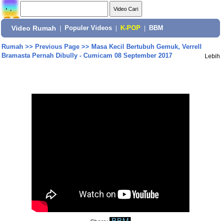
Video Rumah
|
Populer Videos
|
K-POP
|
BBM
Rumah
>>
Previous Page
>>
Masa Kecil Bertubuh Gemuk, Verrell
Bramasta Pernah Dibully - Cumicam 08 September 2017
Lebih