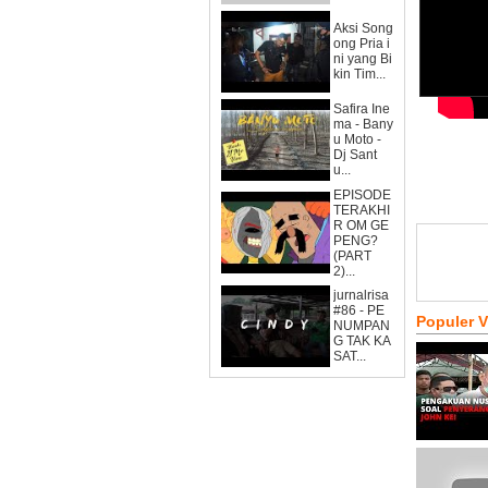
Aksi Song
ong Pria i
ni yang Bi
kin Tim...
Safira Ine
ma - Bany
u Moto -
Dj Sant
u...
EPISODE
TERAKHI
R OM GE
PENG?
(PART
2)...
jurnalrisa
#86 - PE
Populer 
NUMPAN
G TAK KA
SAT...