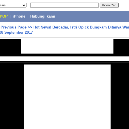
-POP
|
iPhone
|
Hubungi kami
>
Previous Page
>>
Hot News! Bercadar, Istri Opick Bungkam Ditanya War
8 September 2017