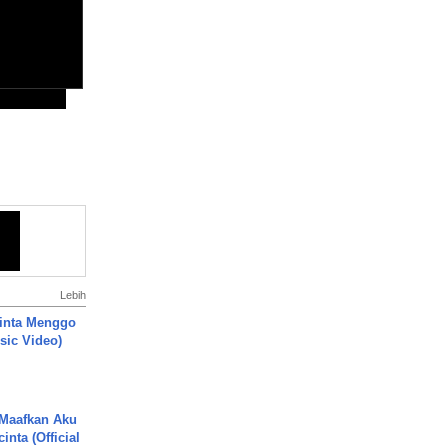
Lebih
inta Menggo
usic Video)
 Maafkan Aku
inta (Official