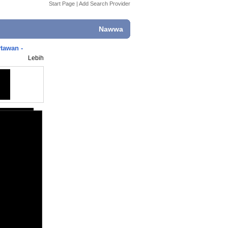
Start Page
|
Add Search Provider
Nawwa
tawan -
Lebih