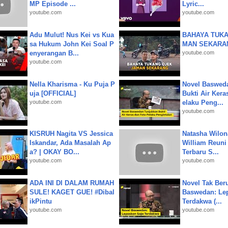
MP Episode ...
Lyric...
youtube.com
youtube.com
Adu Mulut! Nus Kei vs Kua
BAHAYA TUKA
sa Hukum John Kei Soal P
MAN SEKARA
enyerangan B...
youtube.com
youtube.com
Nella Kharisma - Ku Puja P
Novel Baswed
uja [OFFICIAL]
Bukti Air Kera
youtube.com
elaku Peng...
youtube.com
KISRUH Nagita VS Jessica
Natasha Wilon
Iskandar, Ada Masalah Ap
William Reuni 
a? | OKAY BO...
Terbaru S...
youtube.com
youtube.com
ADA INI DI DALAM RUMAH
Novel Tak Ber
SULE! KAGET GUE! #Dibal
Baswedan: Le
ikPintu
Terdakwa (...
youtube.com
youtube.com