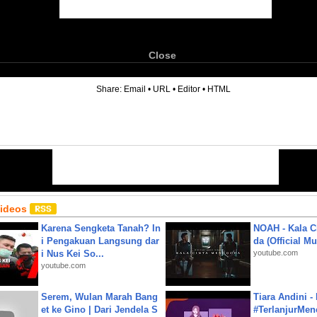
Close
6
Share:
Email
•
URL
•
Editor
•
HTML
Videos
Karena Sengketa Tanah? In
NOAH - Kala C
i Pengakuan Langsung dar
da (Official M
i Nus Kei So...
youtube.com
youtube.com
Serem, Wulan Marah Bang
Tiara Andini -
et ke Gino | Dari Jendela S
#TerlanjurMenc