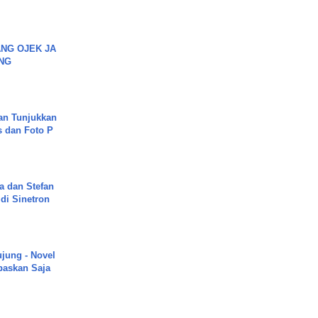
NG OJEK JA
NG
an Tunjukkan
s dan Foto P
a dan Stefan
di Sinetron
ujung - Novel
paskan Saja