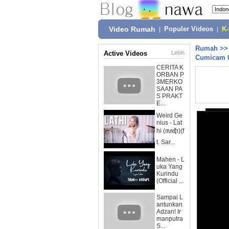
Video Rumah
|
Populer Videos
|
K
Rumah
>
Active Videos
Lebih
Cumicam 0
CERITA K
ORBAN P
3MERKO
SAAN PA
S PRAKT
E...
Weird Ge
nius - Lat
hi (ꦭꦛꦶ)(f
t. Sar...
Mahen - L
uka Yang
Kurindu
(Official ...
Sampai L
antunkan
Adzan! Ir
manputra
S...