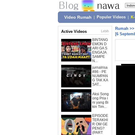
Video Rumah
|
Populer Videos
|
K
Rumah
>
Active Videos
Lebih
[6 Septemb
BINTANG
EMON D
ARI GA S
ENGAJA
SAMPE
N...
jurnalrisa
#86 - PE
NUMPAN
G TAK KA
SAT...
Aksi Song
ong Pria i
ni yang Bi
kin Tim...
EPISODE
TERAKHI
R OM GE
PENG?
(PART