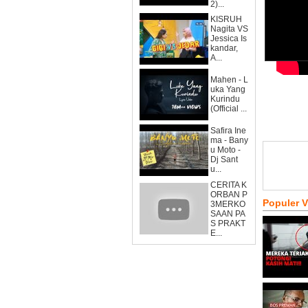
2)...
KISRUH
Nagita VS
Jessica Is
kandar,
A...
Mahen - L
uka Yang
Kurindu
(Official ...
Safira Ine
ma - Bany
u Moto -
Dj Sant
u...
CERITA K
ORBAN P
Populer 
3MERKO
SAAN PA
S PRAKT
E...