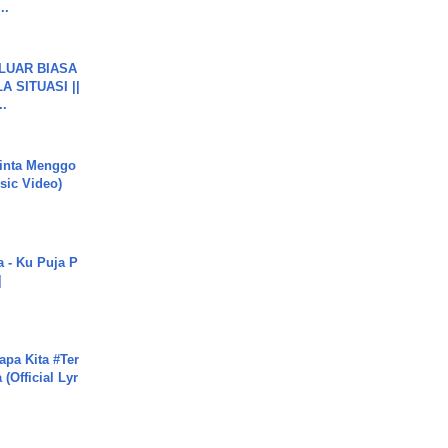
..
 LUAR BIASA
 SITUASI ||
..
inta Menggo
usic Video)
a - Ku Puja P
]
apa Kita #Ter
(Official Lyr