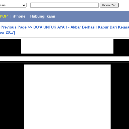
-POP
|
iPhone
|
Hubungi kami
>
Previous Page
>>
DO'A UNTUK AYAH - Akbar Berhasil Kabur Dari Kejara
er 2017]