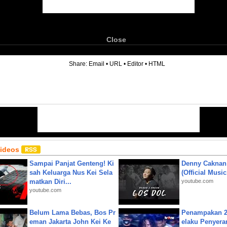
Close
6
Share:
Email
•
URL
•
Editor
•
HTML
Videos
Sampai Panjat Genteng! Ki
Denny Caknan
sah Keluarga Nus Kei Sela
(Official Musi
matkan Diri...
youtube.com
youtube.com
Belum Lama Bebas, Bos Pr
Penampakan 2
eman Jakarta John Kei Ke
elaku Penyera