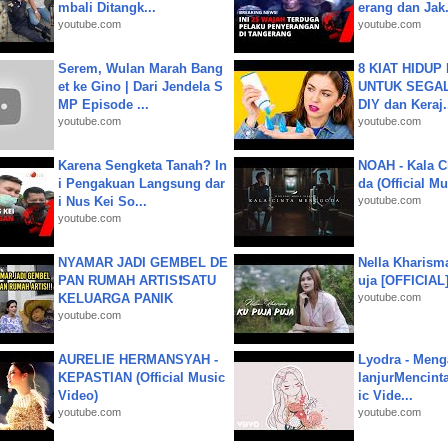
mbali Ditangk...
erang dan Jak.
youtube.com
youtube.com
Serem, Wulan Marah Bang
8 KIAT HIDUP
et ke Gino | Dari Jendela S
UNTUK SEGALA
MP Episode ...
DIY dan Keraj.
youtube.com
youtube.com
Karena Sengketa Tanah? In
NOAH - Kala C
i Pengakuan Langsung dar
da (Official M
i Nus Kei So...
youtube.com
youtube.com
NYAMAR JADI GEMBEL DE
Nella Kharism
PAN RUMAH ARTIS❗SATU
uja [OFFICIAL
KELUARGA PANIK
youtube.com
youtube.com
AURELIE HERMANSYAH -
Lyodra - Meng
KEPASTIAN (Official Music
lanjurMencinta 
Video)
ic Vide...
youtube.com
youtube.com