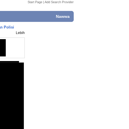
Start Page
|
Add Search Provider
Nawwa
n Polisi
Lebih