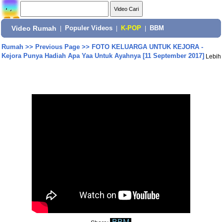
Video Rumah
|
Populer Videos
|
K-POP
|
BBM
Rumah
>>
Previous Page
>>
FOTO KELUARGA UNTUK KEJORA -
Kejora Punya Hadiah Apa Yaa Untuk Ayahnya [11 September 2017]
Lebih