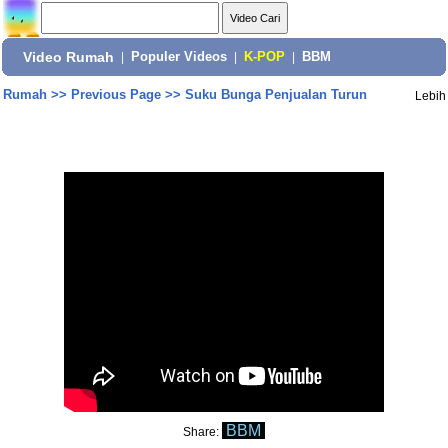
Video Rumah
|
Populer Videos
|
K-POP
|
BBM
Rumah
>>
Previous Page
>>
Suku Bunga Penjualan Turun
Lebih
BBM
Share: