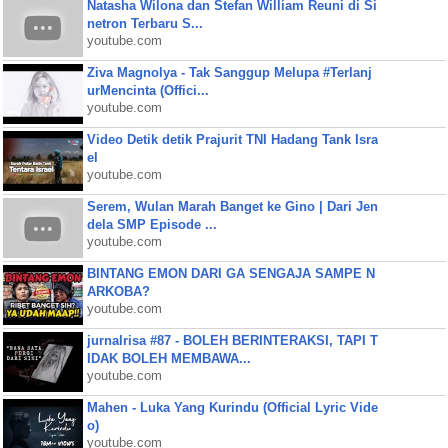
Natasha Wilona dan Stefan William Reuni di Si
netron Terbaru S...
youtube.com
Ziva Magnolya - Tak Sanggup Melupa #Terlanj
urMencinta (Offici...
youtube.com
Video Detik detik Prajurit TNI Hadang Tank Isra
el
youtube.com
Serem, Wulan Marah Banget ke Gino | Dari Jen
dela SMP Episode ...
youtube.com
BINTANG EMON DARI GA SENGAJA SAMPE N
ARKOBA?
youtube.com
jurnalrisa #87 - BOLEH BERINTERAKSI, TAPI T
IDAK BOLEH MEMBAWA...
youtube.com
Mahen - Luka Yang Kurindu (Official Lyric Vide
o)
youtube.com