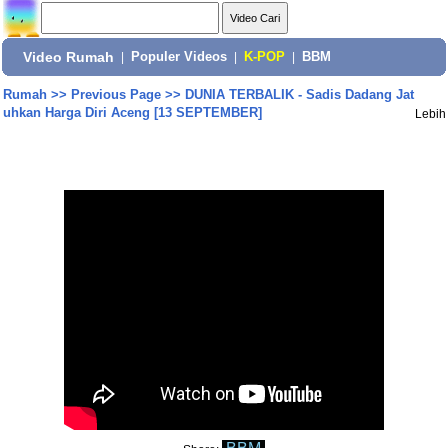
Video Rumah
|
Populer Videos
|
K-POP
|
BBM
Rumah
>>
Previous Page
>>
DUNIA TERBALIK - Sadis Dadang Jat
uhkan Harga Diri Aceng [13 SEPTEMBER]
Lebih