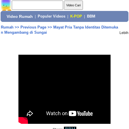
Video Rumah
|
Populer Videos
|
K-POP
|
BBM
Rumah
>>
Previous Page
>>
Mayat Pria Tanpa Identitas Ditemuka
n Mengambang di Sungai
Lebih