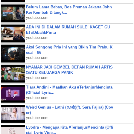
Belum Lama Bebas, Bos Preman Jakarta John
Kei Kembali Ditangk...
youtube.com
ADA INI DI DALAM RUMAH SULE! KAGET GU
E! #DibalikPintu
youtube.com
Aksi Songong Pria ini yang Bikin Tim Prabu K
esal - 86
youtube.com
NYAMAR JADI GEMBEL DEPAN RUMAH ARTIS
❗SATU KELUARGA PANIK
youtube.com
Tiara Andini - Maafkan Aku #TerlanjurMencinta
(Official Lyric...
youtube.com
Weird Genius - Lathi (ꦭꦛꦶ)(ft. Sara Fajira) (Cov
er)
youtube.com
Lyodra - Mengapa Kita #TerlanjurMencinta (Offi
cial Lyric Vide...