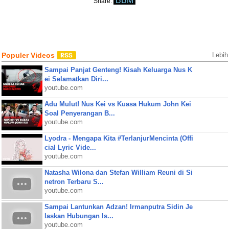
BBM
Share:
Populer Videos
Lebih
Sampai Panjat Genteng! Kisah Keluarga Nus K
ei Selamatkan Diri...
youtube.com
Adu Mulut! Nus Kei vs Kuasa Hukum John Kei
Soal Penyerangan B...
youtube.com
Lyodra - Mengapa Kita #TerlanjurMencinta (Offi
cial Lyric Vide...
youtube.com
Natasha Wilona dan Stefan William Reuni di Si
netron Terbaru S...
youtube.com
Sampai Lantunkan Adzan! Irmanputra Sidin Je
laskan Hubungan Is...
youtube.com