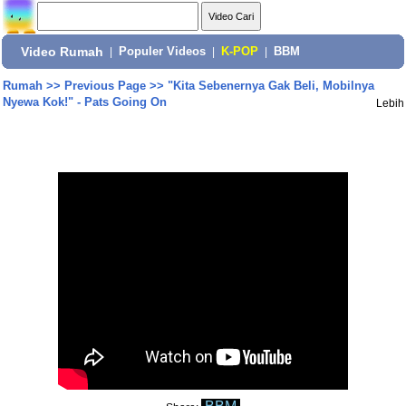
Video Rumah
|
Populer Videos
|
K-POP
|
BBM
Rumah
>>
Previous Page
>>
"Kita Sebenernya Gak Beli, Mobilnya
Nyewa Kok!" - Pats Going On
Lebih