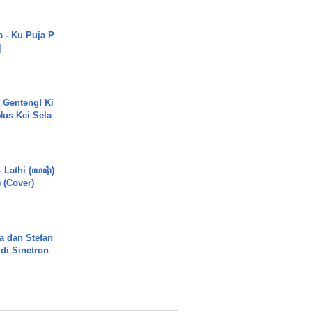
a - Ku Puja P
]
 Genteng! Ki
Nus Kei Sela
- Lathi (ꦭꦛꦶ)
) (Cover)
a dan Stefan
di Sinetron