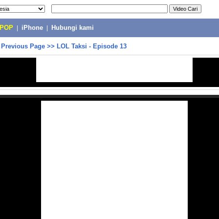
-POP
|
iPhone
|
Hubungi kami
>
Previous Page
>>
LOL Taksi - Episode 13