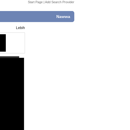
Start Page
|
Add Search Provider
Nawwa
Lebih