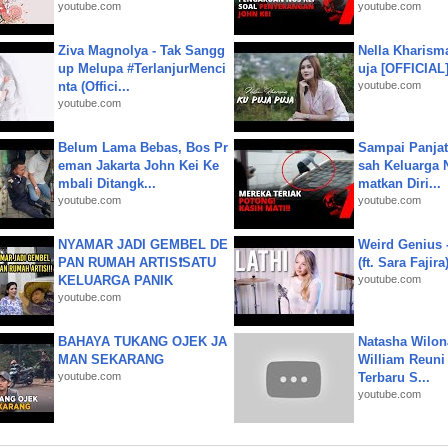
youtube.com
youtube.com
Ziva Magnolya - Tak Sangg
Nella Kharism
up Melupa #TerlanjurMenci
uja [OFFICIAL
nta (Offici...
youtube.com
youtube.com
Belum Lama Bebas, Bos Pr
Sampai Panjat
eman Jakarta John Kei Ke
sah Keluarga 
mbali Ditangk...
matkan Diri...
youtube.com
youtube.com
NYAMAR JADI GEMBEL DE
Weird Genius 
PAN RUMAH ARTIS❗SATU
(ft. Sara Fajira
KELUARGA PANIK
youtube.com
youtube.com
BAHAYA TUKANG OJEK JA
Natasha Wilon
MAN SEKARANG
William Reuni 
youtube.com
Terbaru S...
youtube.com