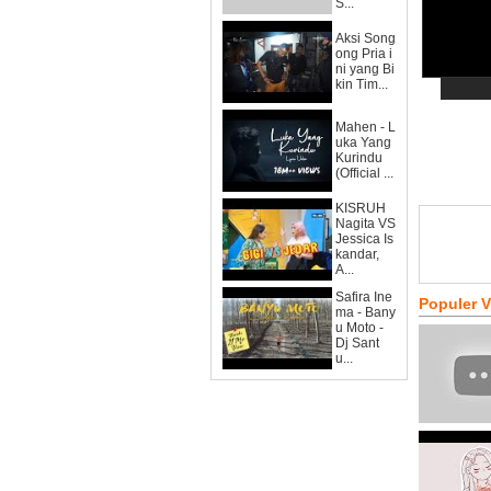
S...
Aksi Song
ong Pria i
ni yang Bi
kin Tim...
Mahen - L
uka Yang
Kurindu
(Official ...
KISRUH
Nagita VS
Jessica Is
kandar,
A...
Safira Ine
Populer 
ma - Bany
u Moto -
Dj Sant
u...