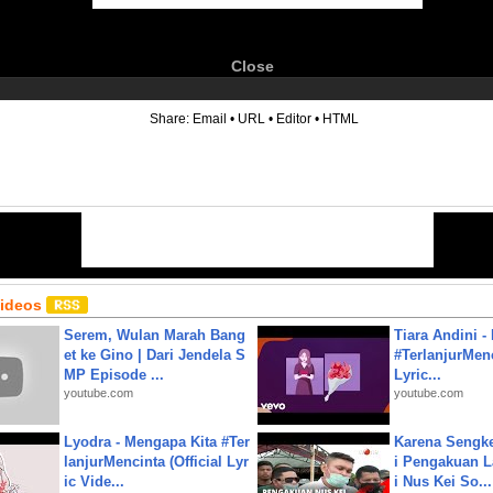
Close
6
Share:
Email
•
URL
•
Editor
•
HTML
Videos
Serem, Wulan Marah Bang
Tiara Andini -
et ke Gino | Dari Jendela S
#TerlanjurMenc
MP Episode ...
Lyric...
youtube.com
youtube.com
Lyodra - Mengapa Kita #Ter
Karena Sengke
lanjurMencinta (Official Lyr
i Pengakuan 
ic Vide...
i Nus Kei So...