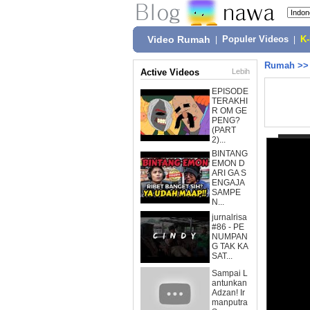
Video Rumah
|
Populer Videos
|
K
Rumah
>
Active Videos
Lebih
EPISODE
TERAKHI
R OM GE
PENG?
(PART
2)...
BINTANG
EMON D
ARI GA S
ENGAJA
SAMPE
N...
jurnalrisa
#86 - PE
NUMPAN
G TAK KA
SAT...
Sampai L
antunkan
Adzan! Ir
manputra