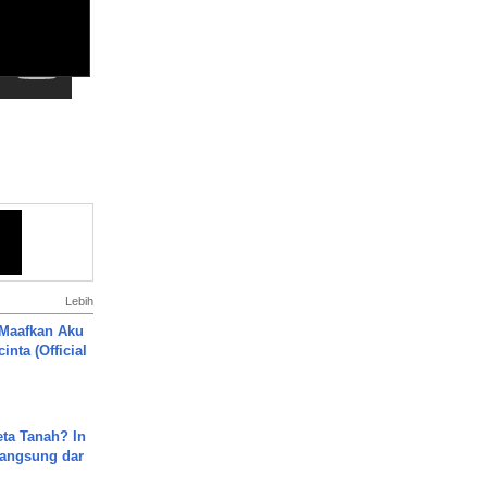
Lebih
 Maafkan Aku
inta (Official
ta Tanah? In
Langsung dar