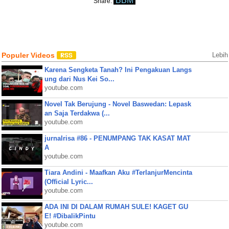
BBM
Share:
Populer Videos
Lebih
Karena Sengketa Tanah? Ini Pengakuan Langs
ung dari Nus Kei So...
youtube.com
Novel Tak Berujung - Novel Baswedan: Lepask
an Saja Terdakwa (...
youtube.com
jurnalrisa #86 - PENUMPANG TAK KASAT MAT
A
youtube.com
Tiara Andini - Maafkan Aku #TerlanjurMencinta
(Official Lyric...
youtube.com
ADA INI DI DALAM RUMAH SULE! KAGET GU
E! #DibalikPintu
youtube.com