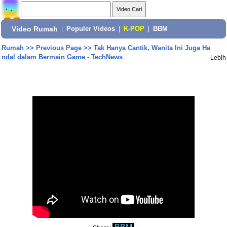
Video Rumah
|
Populer Videos
|
K-POP
|
BBM
Rumah
>>
Previous Page
>>
Tak Hanya Cantik, Wanita Ini Juga Ha
ndal dalam Bermain Game - TechNews
Lebih