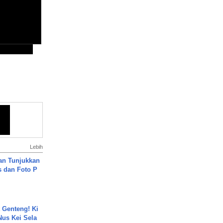
Lebih
an Tunjukkan
s dan Foto P
 Genteng! Ki
Nus Kei Sela