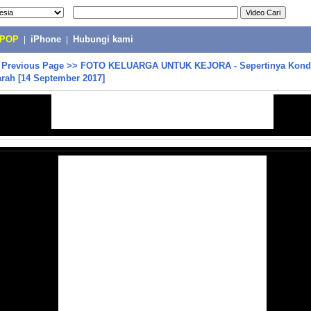
-POP
|
iPhone
|
Hubungi kami
>
Previous Page
>>
FOTO KELUARGA UNTUK KEJORA - Sepertinya Kondi
rah [14 September 2017]