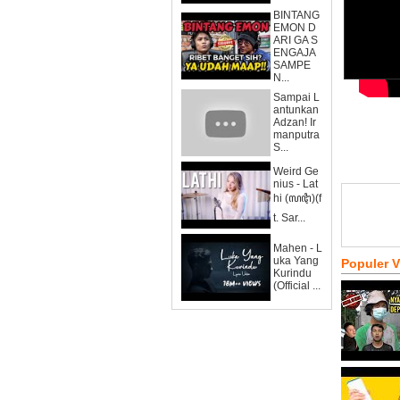
BINTANG
EMON D
ARI GA S
ENGAJA
SAMPE
N...
Sampai L
antunkan
Adzan! Ir
manputra
S...
Weird Ge
nius - Lat
hi (ꦭꦛꦶ)(f
t. Sar...
Mahen - L
uka Yang
Populer 
Kurindu
(Official ...