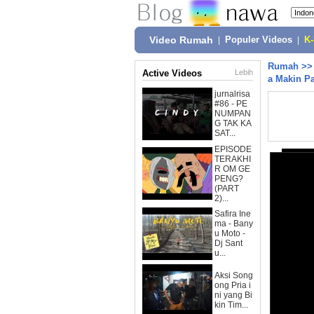
Video Rumah
|
Populer Videos
|
K
Rumah
>
Active Videos
Lebih
a Makin Pa
jurnalrisa
#86 - PE
NUMPAN
G TAK KA
SAT...
EPISODE
TERAKHI
R OM GE
PENG?
(PART
2)...
Safira Ine
ma - Bany
u Moto -
Dj Sant
u...
Aksi Song
ong Pria i
ni yang Bi
kin Tim...