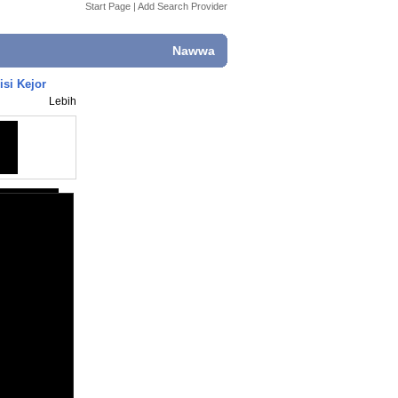
Start Page
|
Add Search Provider
Nawwa
si Kejor
Lebih