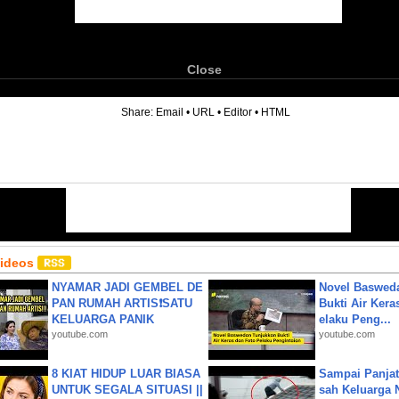
Close
6
Share:
Email
•
URL
•
Editor
•
HTML
Videos
NYAMAR JADI GEMBEL DE
Novel Baswed
PAN RUMAH ARTIS❗SATU
Bukti Air Kera
KELUARGA PANIK
elaku Peng...
youtube.com
youtube.com
8 KIAT HIDUP LUAR BIASA
Sampai Panjat
UNTUK SEGALA SITUASI ||
sah Keluarga 