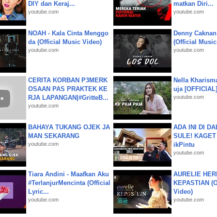
DIY dan Keraj...
matkan Diri...
youtube.com
youtube.com
NOAH - Kala Cinta Menggo
Denny Caknan
da (Official Music Video)
(Official Musi
youtube.com
youtube.com
CERITA KORBAN P3MERK
Nella Kharism
OSAAN PAS PRAKTEK KE
uja [OFFICIAL
RJA LAPANGAN|#GritteB...
youtube.com
youtube.com
BAHAYA TUKANG OJEK JA
ADA INI DI 
MAN SEKARANG
SULE! KAGET 
youtube.com
ikPintu
youtube.com
Tiara Andini - Maafkan Aku
AURELIE HER
#TerlanjurMencinta (Official
KEPASTIAN (Of
Lyric...
Video)
youtube.com
youtube.com