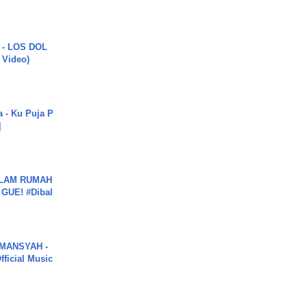
 - LOS DOL
c Video)
a - Ku Puja P
]
DALAM RUMAH
GUE! #Dibal
MANSYAH -
ficial Music