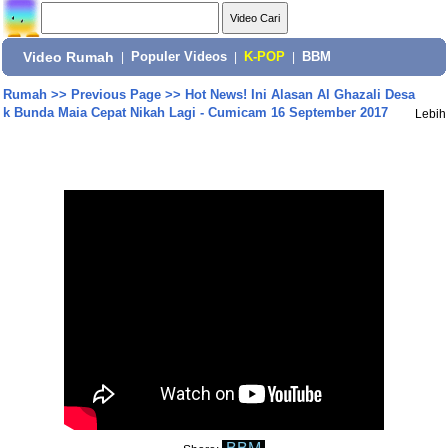
Video Rumah
|
Populer Videos
|
K-POP
|
BBM
Rumah
>>
Previous Page
>>
Hot News! Ini Alasan Al Ghazali Desa
k Bunda Maia Cepat Nikah Lagi - Cumicam 16 September 2017
Lebih