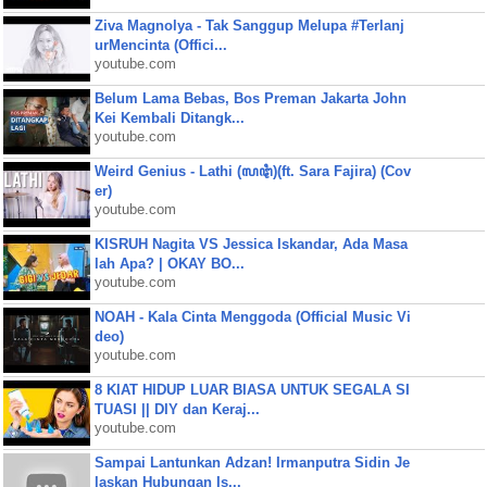
Ziva Magnolya - Tak Sanggup Melupa #Terlanj
urMencinta (Offici...
youtube.com
Belum Lama Bebas, Bos Preman Jakarta John
Kei Kembali Ditangk...
youtube.com
Weird Genius - Lathi (ꦭꦛꦶ)(ft. Sara Fajira) (Cov
er)
youtube.com
KISRUH Nagita VS Jessica Iskandar, Ada Masa
lah Apa? | OKAY BO...
youtube.com
NOAH - Kala Cinta Menggoda (Official Music Vi
deo)
youtube.com
8 KIAT HIDUP LUAR BIASA UNTUK SEGALA SI
TUASI || DIY dan Keraj...
youtube.com
Sampai Lantunkan Adzan! Irmanputra Sidin Je
laskan Hubungan Is...