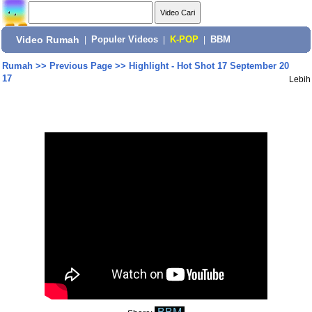
Video Rumah
|
Populer Videos
|
K-POP
|
BBM
Rumah
>>
Previous Page
>>
Highlight - Hot Shot 17 September 20
17
Lebih