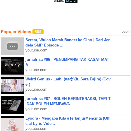
BBM
Share:
Populer Videos
Lebih
Serem, Wulan Marah Banget ke Gino | Dari Jen
dela SMP Episode ...
youtube.com
jurnalrisa #86 - PENUMPANG TAK KASAT MAT
A
youtube.com
Weird Genius - Lathi (ꦭꦛꦶ)(ft. Sara Fajira) (Cov
er)
youtube.com
jurnalrisa #87 - BOLEH BERINTERAKSI, TAPI T
IDAK BOLEH MEMBAWA...
youtube.com
Lyodra - Mengapa Kita #TerlanjurMencinta (Offi
cial Lyric Vide...
youtube.com