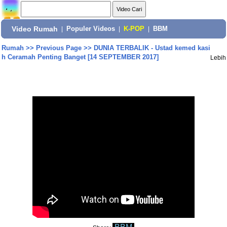
Video Rumah
|
Populer Videos
|
K-POP
|
BBM
Rumah
>>
Previous Page
>>
DUNIA TERBALIK - Ustad kemed kasi
h Ceramah Penting Banget [14 SEPTEMBER 2017]
Lebih