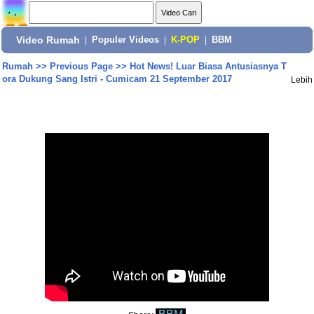
Video Rumah
|
Populer Videos
|
K-POP
|
BBM
Rumah
>>
Previous Page
>>
Hot News! Luar Biasa Antusiasnya T
ora Dukung Sang Istri - Cumicam 21 September 2017
Lebih