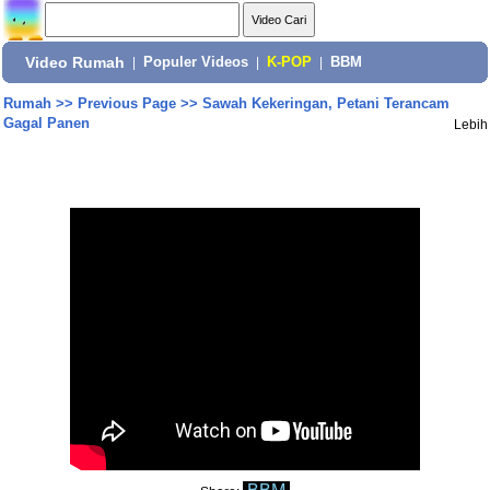
Video Rumah
|
Populer Videos
|
K-POP
|
BBM
Rumah
>>
Previous Page
>>
Sawah Kekeringan, Petani Terancam
Gagal Panen
Lebih