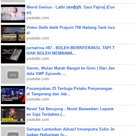
Weird Genius - Lathi (ꦭꦛꦶ)(ft. Sara Fajira) (Cov
er)
youtube.com
Video Detik detik Prajurit TNI Hadang Tank Isra
el
youtube.com
jurnalrisa #87 - BOLEH BERINTERAKSI, TAPI T
IDAK BOLEH MEMBAWA...
youtube.com
Serem, Wulan Marah Banget ke Gino | Dari Jen
dela SMP Episode ...
youtube.com
Penampakan 25 Terduga Pelaku Penyerangan
di Tangerang dan Jak...
youtube.com
Novel Tak Berujung - Novel Baswedan: Lepask
an Saja Terdakwa (...
youtube.com
Sampai Lantunkan Adzan! Irmanputra Sidin Je
laskan Hubungan Is...