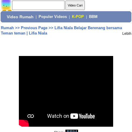
Video Rumah
|
Populer Videos
|
K-POP
|
BBM
Rumah
>>
Previous Page
>>
Lifia Niala Belajar Berenang bersama
Teman teman | Lifia Niala
Lebih