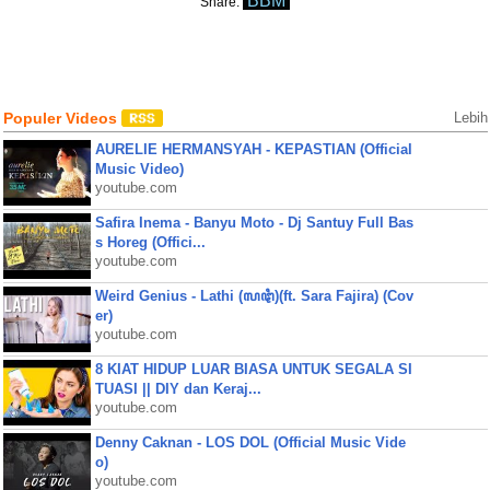
BBM
Share:
Populer Videos
Lebih
AURELIE HERMANSYAH - KEPASTIAN (Official
Music Video)
youtube.com
Safira Inema - Banyu Moto - Dj Santuy Full Bas
s Horeg (Offici...
youtube.com
Weird Genius - Lathi (ꦭꦛꦶ)(ft. Sara Fajira) (Cov
er)
youtube.com
8 KIAT HIDUP LUAR BIASA UNTUK SEGALA SI
TUASI || DIY dan Keraj...
youtube.com
Denny Caknan - LOS DOL (Official Music Vide
o)
youtube.com