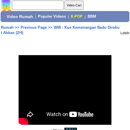
Video Rumah
|
Populer Videos
|
K-POP
|
BBM
Rumah
>>
Previous Page
>>
WIB : Kue Kemenangan Bedu Direbu
t Abbas (2/4)
Lebih