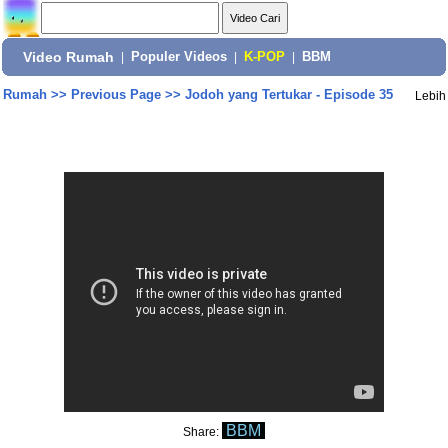
Video Rumah
|
Populer Videos
|
K-POP
|
BBM
Rumah
>>
Previous Page
>>
Jodoh yang Tertukar - Episode 35
Lebih
BBM
Share: