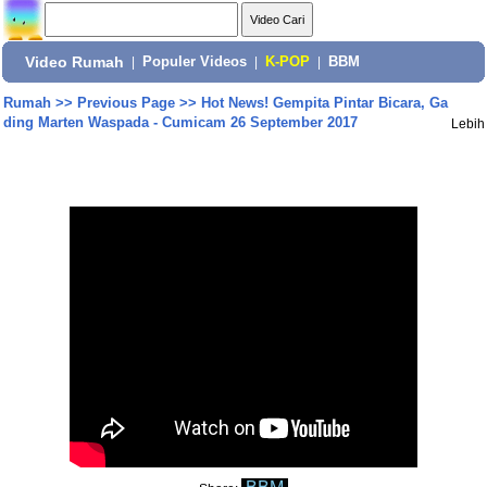
Video Rumah
|
Populer Videos
|
K-POP
|
BBM
Rumah
>>
Previous Page
>>
Hot News! Gempita Pintar Bicara, Ga
ding Marten Waspada - Cumicam 26 September 2017
Lebih