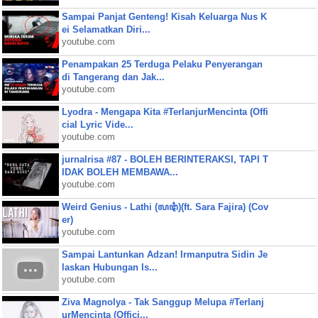
Sampai Panjat Genteng! Kisah Keluarga Nus K
ei Selamatkan Diri...
youtube.com
Penampakan 25 Terduga Pelaku Penyerangan
di Tangerang dan Jak...
youtube.com
Lyodra - Mengapa Kita #TerlanjurMencinta (Offi
cial Lyric Vide...
youtube.com
jurnalrisa #87 - BOLEH BERINTERAKSI, TAPI T
IDAK BOLEH MEMBAWA...
youtube.com
Weird Genius - Lathi (ꦭꦛꦶ)(ft. Sara Fajira) (Cov
er)
youtube.com
Sampai Lantunkan Adzan! Irmanputra Sidin Je
laskan Hubungan Is...
youtube.com
Ziva Magnolya - Tak Sanggup Melupa #Terlanj
urMencinta (Offici...