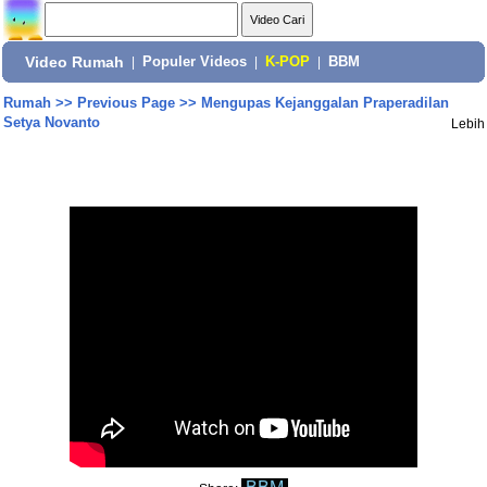
Video Rumah
|
Populer Videos
|
K-POP
|
BBM
Rumah
>>
Previous Page
>>
Mengupas Kejanggalan Praperadilan
Setya Novanto
Lebih