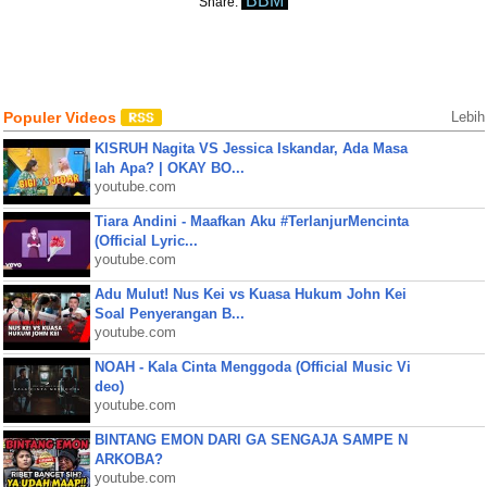
BBM
Share:
Populer Videos
Lebih
KISRUH Nagita VS Jessica Iskandar, Ada Masa
lah Apa? | OKAY BO...
youtube.com
Tiara Andini - Maafkan Aku #TerlanjurMencinta
(Official Lyric...
youtube.com
Adu Mulut! Nus Kei vs Kuasa Hukum John Kei
Soal Penyerangan B...
youtube.com
NOAH - Kala Cinta Menggoda (Official Music Vi
deo)
youtube.com
BINTANG EMON DARI GA SENGAJA SAMPE N
ARKOBA?
youtube.com