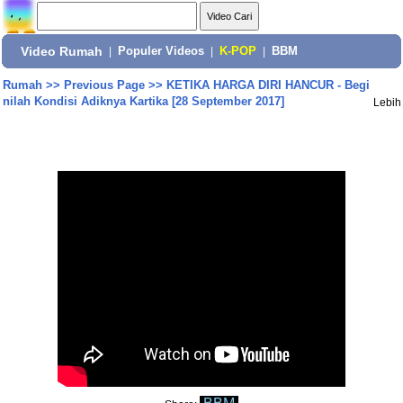
Video Rumah
|
Populer Videos
|
K-POP
|
BBM
Rumah
>>
Previous Page
>>
KETIKA HARGA DIRI HANCUR - Begi
nilah Kondisi Adiknya Kartika [28 September 2017]
Lebih