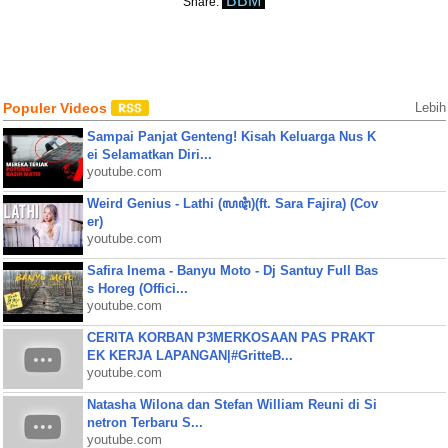
BBM
Share:
Populer Videos
Lebih
Sampai Panjat Genteng! Kisah Keluarga Nus K
ei Selamatkan Diri...
youtube.com
Weird Genius - Lathi (ꦭꦛꦶ)(ft. Sara Fajira) (Cov
er)
youtube.com
Safira Inema - Banyu Moto - Dj Santuy Full Bas
s Horeg (Offici...
youtube.com
CERITA KORBAN P3MERKOSAAN PAS PRAKT
EK KERJA LAPANGAN|#GritteB...
youtube.com
Natasha Wilona dan Stefan William Reuni di Si
netron Terbaru S...
youtube.com