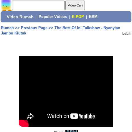
Video Rumah
|
Populer Videos
|
K-POP
|
BBM
Rumah
>>
Previous Page
>>
The Best Of Ini Talkshow - Nyanyian
Jambu Klutuk
Lebih