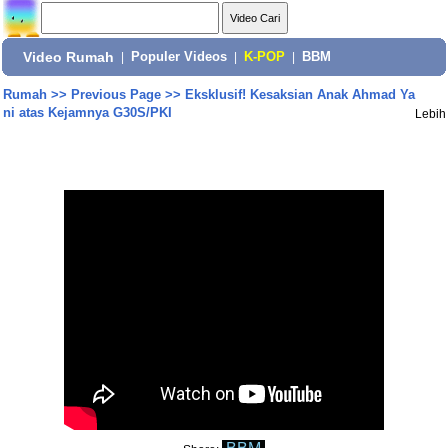
Video Rumah
|
Populer Videos
|
K-POP
|
BBM
Rumah
>>
Previous Page
>>
Eksklusif! Kesaksian Anak Ahmad Ya
ni atas Kejamnya G30S/PKI
Lebih