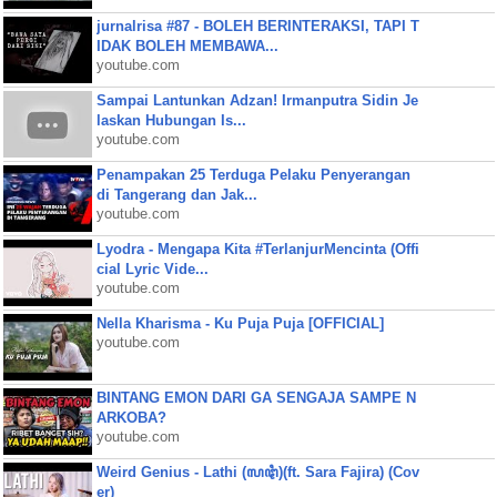
jurnalrisa #87 - BOLEH BERINTERAKSI, TAPI T
IDAK BOLEH MEMBAWA...
youtube.com
Sampai Lantunkan Adzan! Irmanputra Sidin Je
laskan Hubungan Is...
youtube.com
Penampakan 25 Terduga Pelaku Penyerangan
di Tangerang dan Jak...
youtube.com
Lyodra - Mengapa Kita #TerlanjurMencinta (Offi
cial Lyric Vide...
youtube.com
Nella Kharisma - Ku Puja Puja [OFFICIAL]
youtube.com
BINTANG EMON DARI GA SENGAJA SAMPE N
ARKOBA?
youtube.com
Weird Genius - Lathi (ꦭꦛꦶ)(ft. Sara Fajira) (Cov
er)