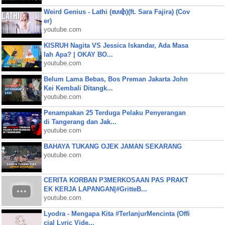
Weird Genius - Lathi (ꦭꦛꦶ)(ft. Sara Fajira) (Cov
er)
youtube.com
KISRUH Nagita VS Jessica Iskandar, Ada Masa
lah Apa? | OKAY BO...
youtube.com
Belum Lama Bebas, Bos Preman Jakarta John
Kei Kembali Ditangk...
youtube.com
Penampakan 25 Terduga Pelaku Penyerangan
di Tangerang dan Jak...
youtube.com
BAHAYA TUKANG OJEK JAMAN SEKARANG
youtube.com
CERITA KORBAN P3MERKOSAAN PAS PRAKT
EK KERJA LAPANGAN|#GritteB...
youtube.com
Lyodra - Mengapa Kita #TerlanjurMencinta (Offi
cial Lyric Vide...