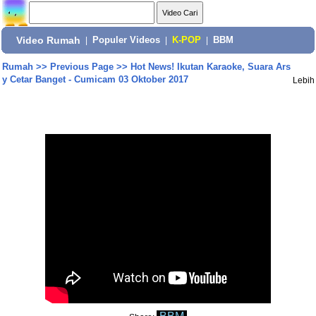
Video Rumah
|
Populer Videos
|
K-POP
|
BBM
Rumah
>>
Previous Page
>>
Hot News! Ikutan Karaoke, Suara Ars
y Cetar Banget - Cumicam 03 Oktober 2017
Lebih