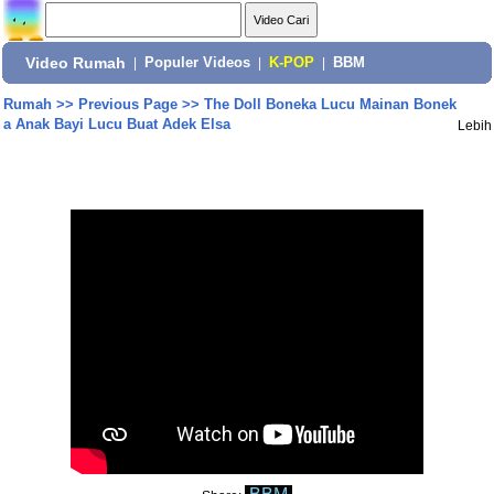
Video Rumah
|
Populer Videos
|
K-POP
|
BBM
Rumah
>>
Previous Page
>>
The Doll Boneka Lucu Mainan Bonek
a Anak Bayi Lucu Buat Adek Elsa
Lebih