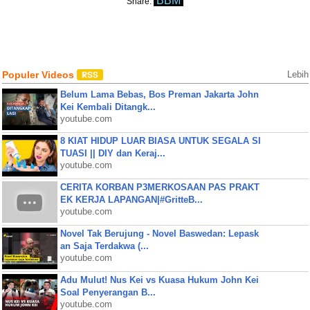
BBM
Share:
Populer Videos
Lebih
Belum Lama Bebas, Bos Preman Jakarta John
Kei Kembali Ditangk...
youtube.com
8 KIAT HIDUP LUAR BIASA UNTUK SEGALA SI
TUASI || DIY dan Keraj...
youtube.com
CERITA KORBAN P3MERKOSAAN PAS PRAKT
EK KERJA LAPANGAN|#GritteB...
youtube.com
Novel Tak Berujung - Novel Baswedan: Lepask
an Saja Terdakwa (...
youtube.com
Adu Mulut! Nus Kei vs Kuasa Hukum John Kei
Soal Penyerangan B...
youtube.com