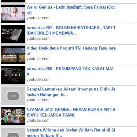
Weird Genius - Lathi (ꦭꦛꦶ)(ft. Sara Fajira) (Cov
er)
youtube.com
jurnalrisa #87 - BOLEH BERINTERAKSI, TAPI T
IDAK BOLEH MEMBAWA...
youtube.com
Video Detik detik Prajurit TNI Hadang Tank Isra
el
youtube.com
jurnalrisa #86 - PENUMPANG TAK KASAT MAT
A
youtube.com
Sampai Lantunkan Adzan! Irmanputra Sidin Je
laskan Hubungan Is...
youtube.com
NYAMAR JADI GEMBEL DEPAN RUMAH ARTIS
❗SATU KELUARGA PANIK
youtube.com
Natasha Wilona dan Stefan William Reuni di Si
netron Terbaru S...