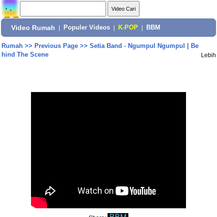
Video Rumah
|
Populer Videos
|
K-POP
|
BBM
Rumah
>>
Previous Page
>>
Setia Band - Ngumpul Ngumpul | Be
hind The Scene
Lebih