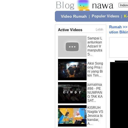
Video Rumah
|
Populer Videos
|
K
Rumah
>
Active Videos
Lebih
ution Biki
Sampai L
antunkan
Adzan! Ir
manputra
S...
Aksi Song
ong Pria i
ni yang Bi
kin Tim...
jurnalrisa
#86 - PE
NUMPAN
G TAK KA
SAT...
KISRUH
Nagita VS
Jessica Is
kandar,
A...