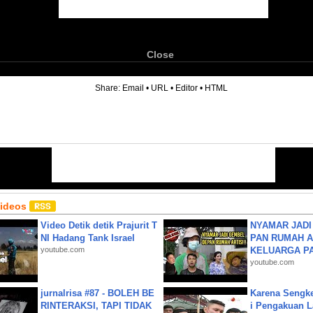
Close
6
Share:
Email
•
URL
•
Editor
•
HTML
Videos
Video Detik detik Prajurit T
NYAMAR JADI
NI Hadang Tank Israel
PAN RUMAH A
youtube.com
KELUARGA P
youtube.com
jurnalrisa #87 - BOLEH BE
Karena Sengke
RINTERAKSI, TAPI TIDAK
i Pengakuan 