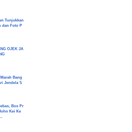
an Tunjukkan
s dan Foto P
NG OJEK JA
NG
 Marah Bang
ari Jendela S
.
ebas, Bos Pr
John Kei Ke
..