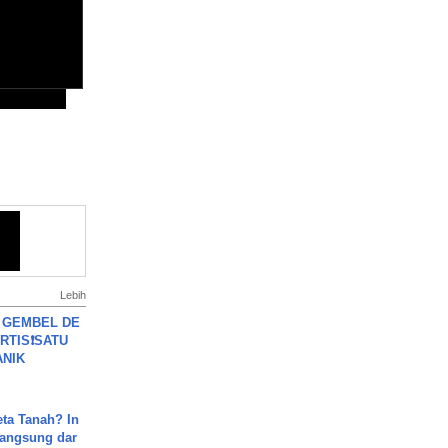
Lebih
 GEMBEL DE
RTIS❗SATU
ANIK
ta Tanah? In
Langsung dar