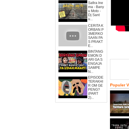
Safira Ine
ma - Bany
u Moto -
Dj Sant
u...
CERITA K
ORBAN P
3MERKO
SAAN PA
S PRAKT
E...
BINTANG
EMON D
ARI GA S
ENGAJA
SAMPE
N...
EPISODE
TERAKHI
Populer 
R OM GE
PENG?
(PART
2)...