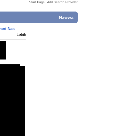
Start Page
|
Add Search Provider
Nawwa
yani Nas
Lebih