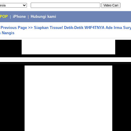
-POP
|
iPhone
|
Hubungi kami
>
Previous Page
>>
Siapkan Tissue! Detik-Detik W4F4TNYA Ade Irma Sur
n Nangis