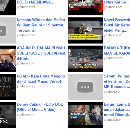
BOLEH MEMBAWA...
i Nus Kei So...
youtube.com
youtube.com
Natasha Wilona dan Stefan
Novel Baswed
William Reuni di Sinetron
Bukti Air Kera
Terbaru S...
elaku Peng...
youtube.com
youtube.com
ADA INI DI DALAM RUMAH
BAHAYA TUKA
SULE! KAGET GUE! #Dibal
MAN SEKARA
ikPintu
youtube.com
youtube.com
NOAH - Kala Cinta Menggo
Serem, Wulan
da (Official Music Video)
et ke Gino | D
youtube.com
MP Episode ..
youtube.com
Denny Caknan - LOS DOL
Belum Lama B
(Official Music Video)
eman Jakarta 
youtube.com
mbali Ditangk.
youtube.com