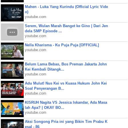
Mahen - Luka Yang Kurindu (Official Lyric Vide
o)
youtube.com
Serem, Wulan Marah Banget ke Gino | Dari Jen
dela SMP Episode ...
youtube.com
Nella Kharisma - Ku Puja Puja [OFFICIAL]
youtube.com
Belum Lama Bebas, Bos Preman Jakarta John
Kei Kembali Ditangk...
youtube.com
Adu Mulut! Nus Kei vs Kuasa Hukum John Kei
Soal Penyerangan B...
youtube.com
KISRUH Nagita VS Jessica Iskandar, Ada Masa
lah Apa? | OKAY BO...
youtube.com
Aksi Songong Pria ini yang Bikin Tim Prabu K
esal - 86