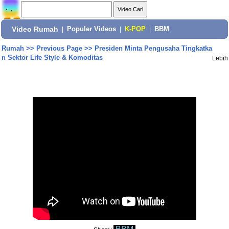
Video Rumah
|
Populer Videos
|
K-POP
|
BBM
Rumah
>>
Previous Page
>>
Presiden Minta Pengusaha Tingkatka
n Sektor Life Style & Komoditas
Lebih