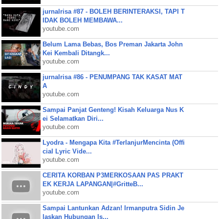
jurnalrisa #87 - BOLEH BERINTERAKSI, TAPI T
IDAK BOLEH MEMBAWA...
youtube.com
Belum Lama Bebas, Bos Preman Jakarta John
Kei Kembali Ditangk...
youtube.com
jurnalrisa #86 - PENUMPANG TAK KASAT MAT
A
youtube.com
Sampai Panjat Genteng! Kisah Keluarga Nus K
ei Selamatkan Diri...
youtube.com
Lyodra - Mengapa Kita #TerlanjurMencinta (Offi
cial Lyric Vide...
youtube.com
CERITA KORBAN P3MERKOSAAN PAS PRAKT
EK KERJA LAPANGAN|#GritteB...
youtube.com
Sampai Lantunkan Adzan! Irmanputra Sidin Je
laskan Hubungan Is...