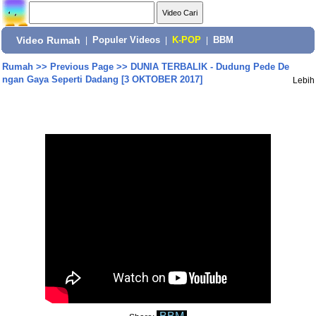
Video Rumah
|
Populer Videos
|
K-POP
|
BBM
Rumah
>>
Previous Page
>>
DUNIA TERBALIK - Dudung Pede De
ngan Gaya Seperti Dadang [3 OKTOBER 2017]
Lebih