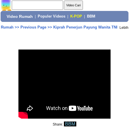
Video Rumah
|
Populer Videos
|
K-POP
|
BBM
Rumah
>>
Previous Page
>>
Kiprah Penerjun Payung Wanita TNI
Lebih
BBM
Share: