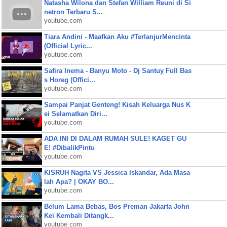
Natasha Wilona dan Stefan William Reuni di Si
netron Terbaru S...
youtube.com
Tiara Andini - Maafkan Aku #TerlanjurMencinta
(Official Lyric...
youtube.com
Safira Inema - Banyu Moto - Dj Santuy Full Bas
s Horeg (Offici...
youtube.com
Sampai Panjat Genteng! Kisah Keluarga Nus K
ei Selamatkan Diri...
youtube.com
ADA INI DI DALAM RUMAH SULE! KAGET GU
E! #DibalikPintu
youtube.com
KISRUH Nagita VS Jessica Iskandar, Ada Masa
lah Apa? | OKAY BO...
youtube.com
Belum Lama Bebas, Bos Preman Jakarta John
Kei Kembali Ditangk...
youtube.com