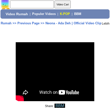
Video Rumah
|
Populer Videos
|
K-POP
|
BBM
Rumah
>>
Previous Page
>>
Neona - Ada Deh | Official Video Clip
Lebih
BBM
Share: