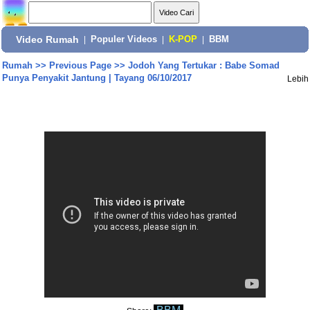
Video Rumah
|
Populer Videos
|
K-POP
|
BBM
Rumah
>>
Previous Page
>>
Jodoh Yang Tertukar : Babe Somad
Punya Penyakit Jantung | Tayang 06/10/2017
Lebih