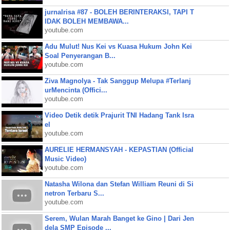
jurnalrisa #87 - BOLEH BERINTERAKSI, TAPI T
IDAK BOLEH MEMBAWA...
youtube.com
Adu Mulut! Nus Kei vs Kuasa Hukum John Kei
Soal Penyerangan B...
youtube.com
Ziva Magnolya - Tak Sanggup Melupa #Terlanj
urMencinta (Offici...
youtube.com
Video Detik detik Prajurit TNI Hadang Tank Isra
el
youtube.com
AURELIE HERMANSYAH - KEPASTIAN (Official
Music Video)
youtube.com
Natasha Wilona dan Stefan William Reuni di Si
netron Terbaru S...
youtube.com
Serem, Wulan Marah Banget ke Gino | Dari Jen
dela SMP Episode ...