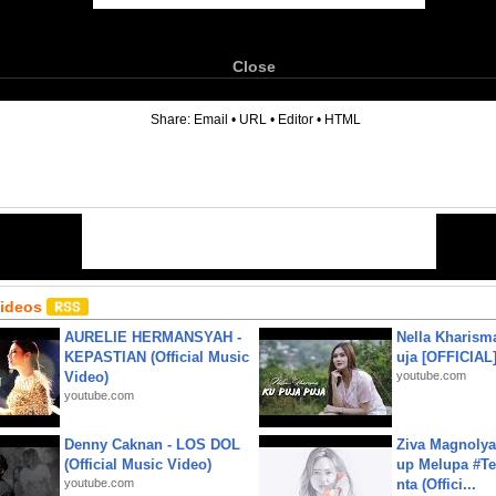
Close
6
Share:
Email
•
URL
•
Editor
•
HTML
Videos
AURELIE HERMANSYAH -
Nella Kharism
KEPASTIAN (Official Music
uja [OFFICIAL
Video)
youtube.com
youtube.com
Denny Caknan - LOS DOL
Ziva Magnolya
(Official Music Video)
up Melupa #Te
youtube.com
nta (Offici...