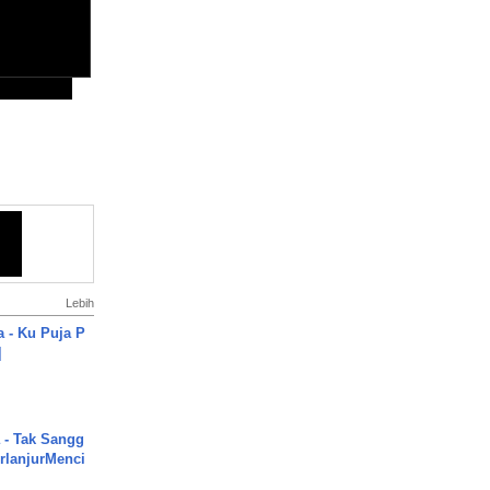
Lebih
a - Ku Puja P
]
 - Tak Sangg
rlanjurMenci