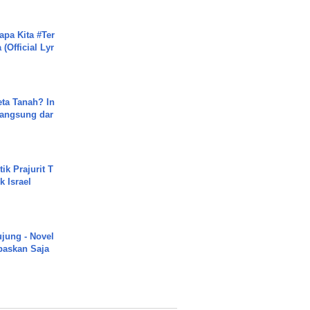
apa Kita #Ter
(Official Lyr
ta Tanah? In
Langsung dar
ik Prajurit T
 Israel
ujung - Novel
paskan Saja