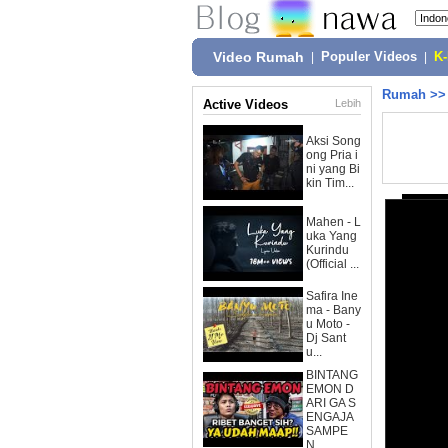
Video Rumah
|
Populer Videos
|
K
Rumah
>
Active Videos
Lebih
Aksi Song
ong Pria i
ni yang Bi
kin Tim...
Mahen - L
uka Yang
Kurindu
(Official ...
Safira Ine
ma - Bany
u Moto -
Dj Sant
u...
BINTANG
EMON D
ARI GA S
ENGAJA
SAMPE
N...