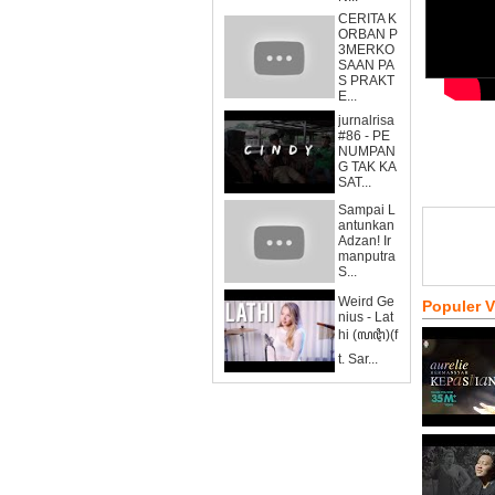
CERITA K
ORBAN P
3MERKO
SAAN PA
S PRAKT
E...
jurnalrisa
#86 - PE
NUMPAN
G TAK KA
SAT...
Sampai L
antunkan
Adzan! Ir
manputra
S...
Weird Ge
Populer 
nius - Lat
hi (ꦭꦛꦶ)(f
t. Sar...