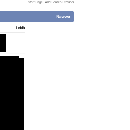
Start Page
|
Add Search Provider
Nawwa
Lebih