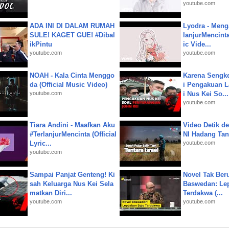
youtube.com
ADA INI DI DALAM RUMAH
Lyodra - Meng
SULE! KAGET GUE! #Dibal
lanjurMencinta 
ikPintu
ic Vide...
youtube.com
youtube.com
NOAH - Kala Cinta Menggo
Karena Sengke
da (Official Music Video)
i Pengakuan 
youtube.com
i Nus Kei So...
youtube.com
Tiara Andini - Maafkan Aku
Video Detik det
#TerlanjurMencinta (Official
NI Hadang Tank
Lyric...
youtube.com
youtube.com
Sampai Panjat Genteng! Ki
Novel Tak Ber
sah Keluarga Nus Kei Sela
Baswedan: Le
matkan Diri...
Terdakwa (...
youtube.com
youtube.com