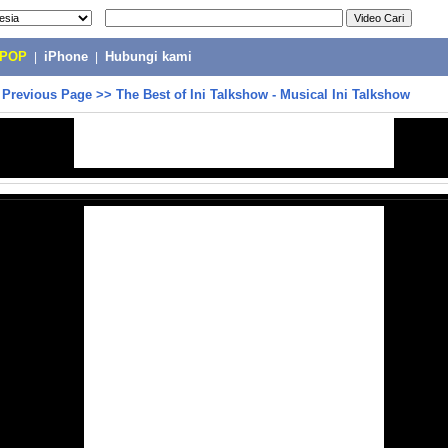
-POP
|
iPhone
|
Hubungi kami
>
Previous Page
>>
The Best of Ini Talkshow - Musical Ini Talkshow