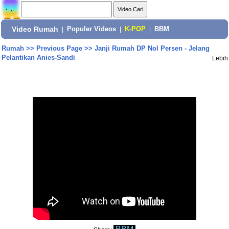
Video Rumah
|
Populer Videos
|
K-POP
|
BBM
Rumah
>>
Previous Page
>>
Janji Rumah DP Nol Persen - Jelang
Pelantikan Anies-Sandi
Lebih