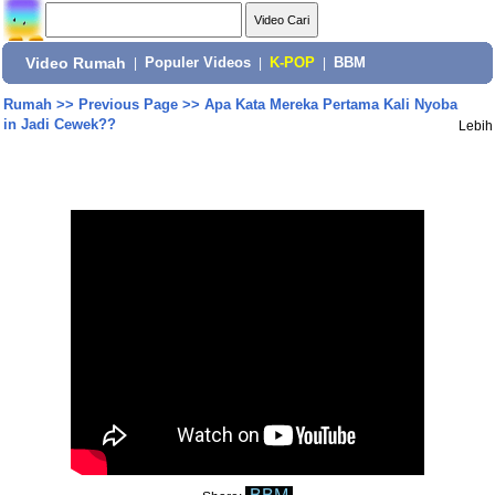
Video Rumah
|
Populer Videos
|
K-POP
|
BBM
Rumah
>>
Previous Page
>>
Apa Kata Mereka Pertama Kali Nyoba
in Jadi Cewek??
Lebih