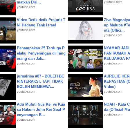
matkan Diri...
youtube.com
youtube.com
Video Detik detik Prajurit T
Ziva Magnolya
NI Hadang Tank Israel
up Melupa #Te
youtube.com
nta (Offici...
youtube.com
Penampakan 25 Terduga P
NYAMAR JADI
elaku Penyerangan di Tang
PAN RUMAH A
erang dan Jak...
KELUARGA P
youtube.com
youtube.com
jurnalrisa #87 - BOLEH BE
AURELIE HER
RINTERAKSI, TAPI TIDAK
KEPASTIAN (Of
BOLEH MEMBAWA...
Video)
youtube.com
youtube.com
Adu Mulut! Nus Kei vs Kua
NOAH - Kala C
sa Hukum John Kei Soal P
da (Official M
enyerangan B...
youtube.com
youtube.com