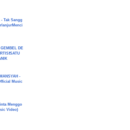
 - Tak Sangg
rlanjurMenci
 GEMBEL DE
RTIS❗SATU
ANIK
MANSYAH -
ficial Music
inta Menggo
usic Video)