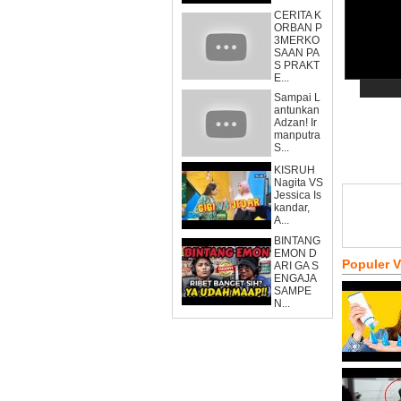
CERITA K
ORBAN P
3MERKO
SAAN PA
S PRAKT
E...
Sampai L
antunkan
Adzan! Ir
manputra
S...
KISRUH
Nagita VS
Jessica Is
kandar,
A...
BINTANG
EMON D
Populer 
ARI GA S
ENGAJA
SAMPE
N...