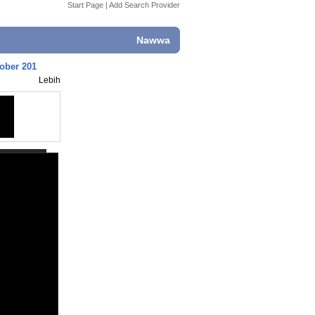
Start Page
|
Add Search Provider
Nawwa
ober 201
Lebih