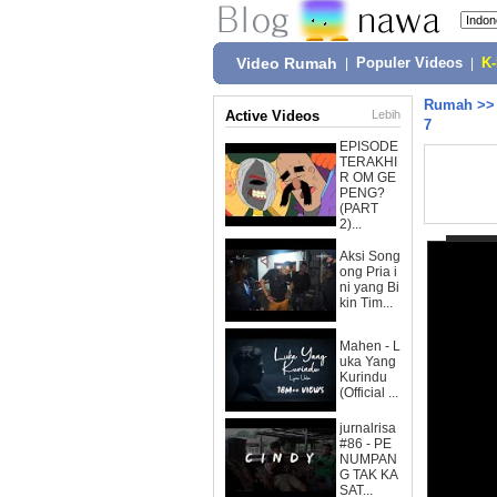
Video Rumah
|
Populer Videos
|
K
Rumah
>
Active Videos
Lebih
7
EPISODE
TERAKHI
R OM GE
PENG?
(PART
2)...
Aksi Song
ong Pria i
ni yang Bi
kin Tim...
Mahen - L
uka Yang
Kurindu
(Official ...
jurnalrisa
#86 - PE
NUMPAN
G TAK KA
SAT...