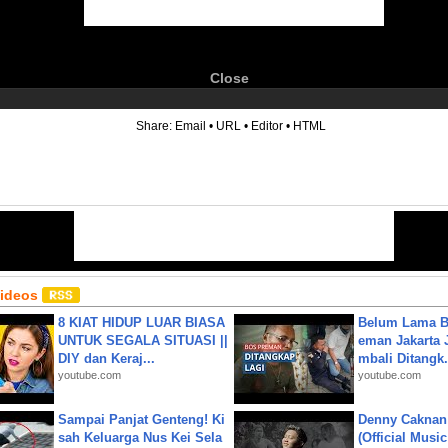
Close
6
Share:
Email
•
URL
•
Editor
•
HTML
Videos
8 KIAT HIDUP LUAR BIASA
Belum Lama B
UNTUK SEGALA SITUASI ||
eman Jakarta 
DIY dan Keraj...
mbali Ditangk.
youtube.com
youtube.com
Sampai Panjat Genteng! Ki
Denny Caknan
sah Keluarga Nus Kei Sela
(Official Musi