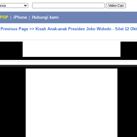
-POP
|
iPhone
|
Hubungi kami
>
Previous Page
>>
Kisah Anak-anak Presiden Joko Widodo - Silet 12 Okt