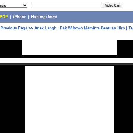
-POP
|
iPhone
|
Hubungi kami
>
Previous Page
>>
Anak Langit : Pak Wibowo Meminta Bantuan Hiro | Ta