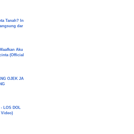
ta Tanah? In
Langsung dar
 Maafkan Aku
inta (Official
NG OJEK JA
NG
 - LOS DOL
c Video)