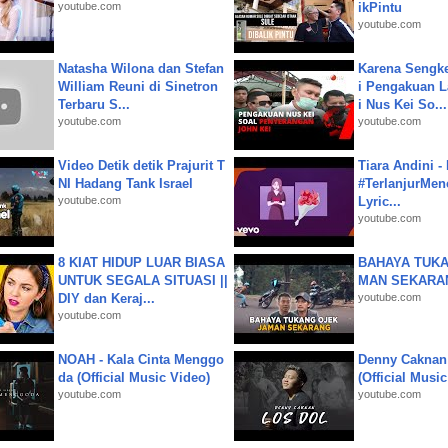
youtube.com
ikPintu
youtube.com
Natasha Wilona dan Stefan
Karena Sengke
William Reuni di Sinetron
i Pengakuan 
Terbaru S...
i Nus Kei So...
youtube.com
youtube.com
Video Detik detik Prajurit T
Tiara Andini -
NI Hadang Tank Israel
#TerlanjurMenc
youtube.com
Lyric...
youtube.com
8 KIAT HIDUP LUAR BIASA
BAHAYA TUKA
UNTUK SEGALA SITUASI ||
MAN SEKARA
DIY dan Keraj...
youtube.com
youtube.com
NOAH - Kala Cinta Menggo
Denny Caknan
da (Official Music Video)
(Official Musi
youtube.com
youtube.com