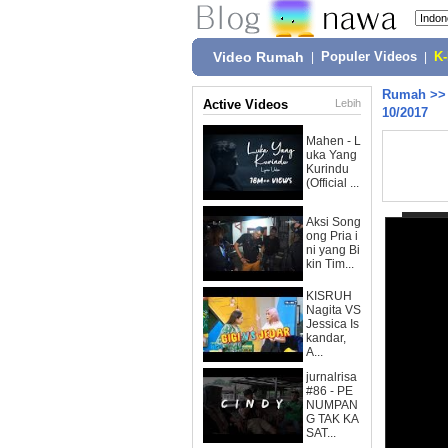
Video Rumah
|
Populer Videos
|
K
Rumah
>
Active Videos
Lebih
10/2017
Mahen - L
uka Yang
Kurindu
(Official ...
Aksi Song
ong Pria i
ni yang Bi
kin Tim...
KISRUH
Nagita VS
Jessica Is
kandar,
A...
jurnalrisa
#86 - PE
NUMPAN
G TAK KA
SAT...