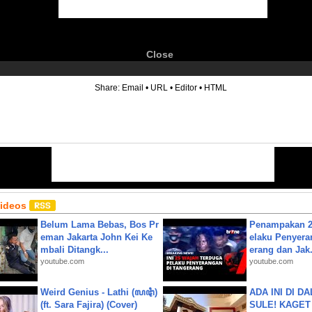
Close
6
Share:
Email
•
URL
•
Editor
•
HTML
Videos
Belum Lama Bebas, Bos Pr
Penampakan 2
eman Jakarta John Kei Ke
elaku Penyera
mbali Ditangk...
erang dan Jak.
youtube.com
youtube.com
Weird Genius - Lathi (ꦭꦛꦶ)
ADA INI DI 
(ft. Sara Fajira) (Cover)
SULE! KAGET 