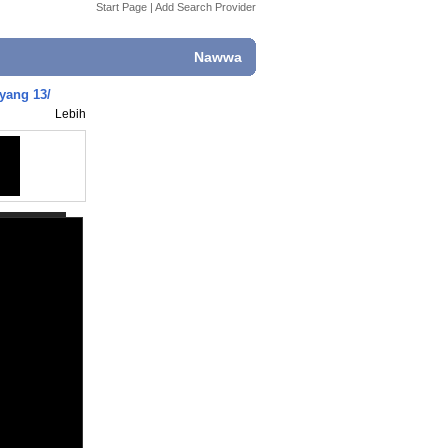
Start Page
|
Add Search Provider
Nawwa
yang 13/
Lebih