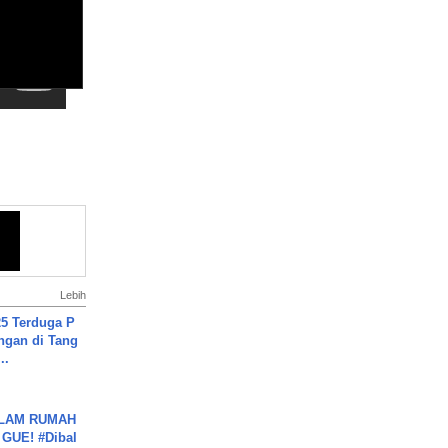
Lebih
5 Terduga P
ngan di Tang
..
DALAM RUMAH
GUE! #Dibal