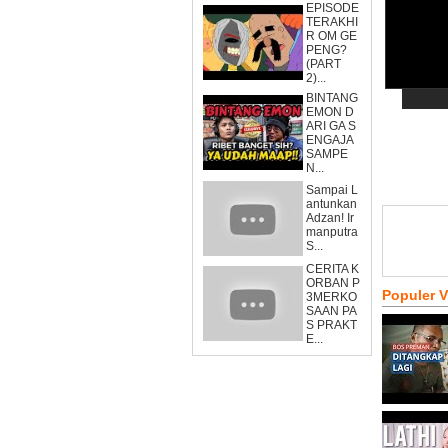
EPISODE
TERAKHI
R OM GE
PENG?
(PART
2)...
BINTANG
EMON D
ARI GA S
ENGAJA
SAMPE
N...
Sampai L
antunkan
Adzan! Ir
manputra
S...
CERITA K
ORBAN P
Populer 
3MERKO
SAAN PA
S PRAKT
E...