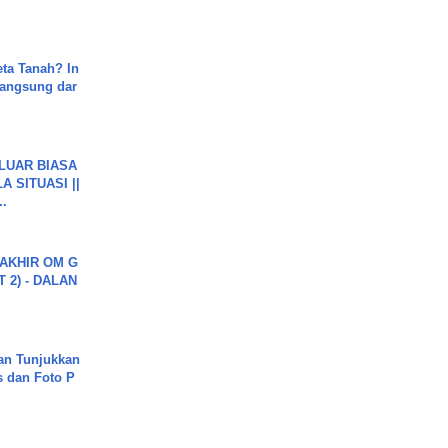
ta Tanah? In
Langsung dar
 LUAR BIASA
 SITUASI ||
..
AKHIR OM G
 2) - DALAN
an Tunjukkan
s dan Foto P