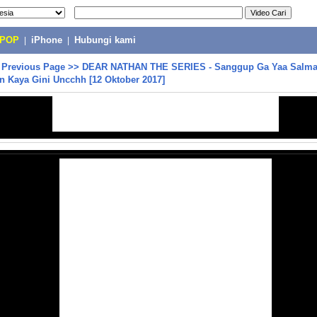
-POP
|
iPhone
|
Hubungi kami
>
Previous Page
>>
DEAR NATHAN THE SERIES - Sanggup Ga Yaa Salma 
n Kaya Gini Uncchh [12 Oktober 2017]