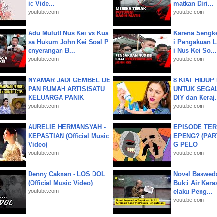
ic Vide...
matkan Diri...
youtube.com
youtube.com
Adu Mulut! Nus Kei vs Kua
Karena Sengke
sa Hukum John Kei Soal P
i Pengakuan 
enyerangan B...
i Nus Kei So...
youtube.com
youtube.com
NYAMAR JADI GEMBEL DE
8 KIAT HIDUP
PAN RUMAH ARTIS❗SATU
UNTUK SEGALA
KELUARGA PANIK
DIY dan Keraj.
youtube.com
youtube.com
AURELIE HERMANSYAH -
EPISODE TER
KEPASTIAN (Official Music
EPENG? (PART
Video)
G PELO
youtube.com
youtube.com
Denny Caknan - LOS DOL
Novel Baswed
(Official Music Video)
Bukti Air Kera
youtube.com
elaku Peng...
youtube.com