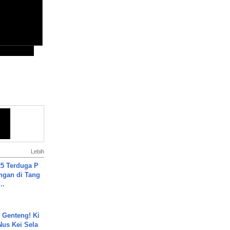
Lebih
5 Terduga P
ngan di Tang
..
 Genteng! Ki
Nus Kei Sela