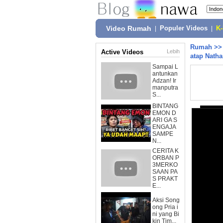
Video Rumah
|
Populer Videos
|
K
Rumah
>
Active Videos
Lebih
atap Natha
Sampai L
antunkan
Adzan! Ir
manputra
S...
BINTANG
EMON D
ARI GA S
ENGAJA
SAMPE
N...
CERITA K
ORBAN P
3MERKO
SAAN PA
S PRAKT
E...
Aksi Song
ong Pria i
ni yang Bi
kin Tim...