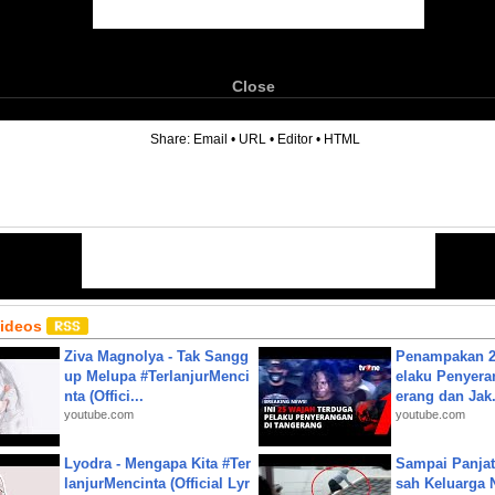
Close
6
Share:
Email
•
URL
•
Editor
•
HTML
Videos
Ziva Magnolya - Tak Sangg
Penampakan 2
up Melupa #TerlanjurMenci
elaku Penyera
nta (Offici...
erang dan Jak.
youtube.com
youtube.com
Lyodra - Mengapa Kita #Ter
Sampai Panjat
lanjurMencinta (Official Lyr
sah Keluarga 