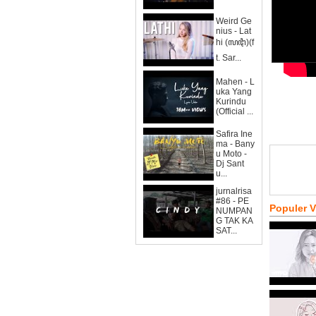
Weird Ge
nius - Lat
hi (ꦭꦛꦶ)(f
t. Sar...
Mahen - L
uka Yang
Kurindu
(Official ...
Safira Ine
ma - Bany
u Moto -
Dj Sant
u...
jurnalrisa
#86 - PE
Populer 
NUMPAN
G TAK KA
SAT...