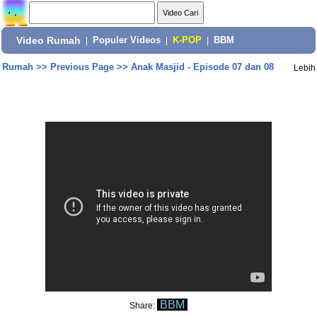
Video Rumah
|
Populer Videos
|
K-POP
|
BBM
Rumah
>>
Previous Page
>>
Anak Masjid - Episode 07 dan 08
Lebih
BBM
Share: