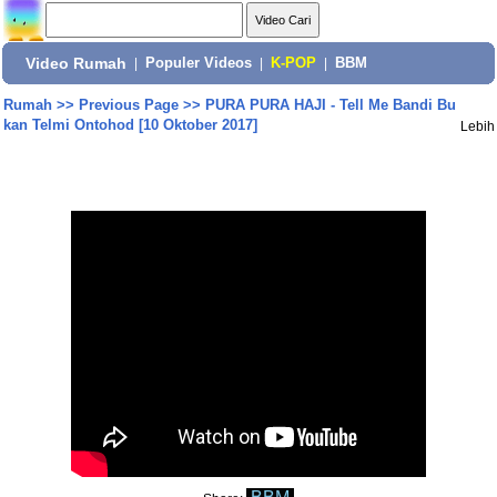
Video Rumah
|
Populer Videos
|
K-POP
|
BBM
Rumah
>>
Previous Page
>>
PURA PURA HAJI - Tell Me Bandi Bu
kan Telmi Ontohod [10 Oktober 2017]
Lebih