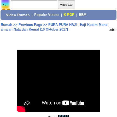
Video Rumah
|
Populer Videos
|
K-POP
|
BBM
Rumah
>>
Previous Page
>>
PURA PURA HAJI - Haji Kosim Mend
amaian Nata dan Kemal [10 Oktober 2017]
Lebih