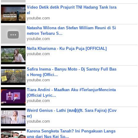
Video Detik detik Prajurit TNI Hadang Tank Isra
el
youtube.com
Natasha Wilona dan Stefan William Reuni di Si
netron Terbaru S...
youtube.com
Nella Kharisma - Ku Puja Puja [OFFICIAL]
youtube.com
Safira Inema - Banyu Moto - Dj Santuy Full Bas
s Horeg (Offici...
youtube.com
Tiara Andini - Maafkan Aku #TerlanjurMencinta
(Official Lyric...
youtube.com
Weird Genius - Lathi (ꦭꦛꦶ)(ft. Sara Fajira) (Cov
er)
youtube.com
Karena Sengketa Tanah? Ini Pengakuan Langs
ung dari Nus Kei So...