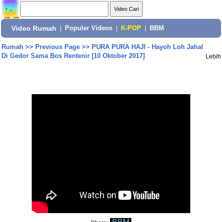
Video Rumah
|
Populer Videos
|
K-POP
|
BBM
Rumah
>>
Previous Page
>>
PURA PURA HAJI - Hayoh Loh Jahal
Di Gedor Sama Bos Rentenir [10 Oktober 2017]
Lebih