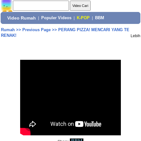
Video Rumah
|
Populer Videos
|
K-POP
|
BBM
Rumah
>>
Previous Page
>>
PERANG PIZZA! MENCARI YANG TE
RENAK!
Lebih