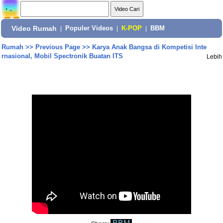
Video Rumah
|
Populer Videos
|
K-POP
|
BBM
Rumah
>>
Previous Page
>>
Karya Anak Bangsa di Kompetisi Inte
rnasional, Mobil Spectronik Buatan ITS
Lebih